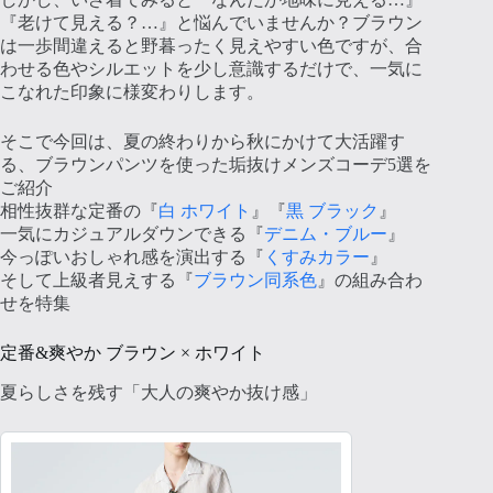
『老けて見える？…』と悩んでいませんか？ブラウン
は一歩間違えると野暮ったく見えやすい色ですが、合
わせる色やシルエットを少し意識するだけで、一気に
こなれた印象に様変わりします。
そこで今回は、夏の終わりから秋にかけて大活躍す
る、ブラウンパンツを使った垢抜けメンズコーデ5選を
ご紹介
相性抜群な定番の『
白 ホワイト
』『
黒 ブラック
』
一気にカジュアルダウンできる『
デニム・ブルー
』
今っぽいおしゃれ感を演出する『
くすみカラー
』
そして上級者見えする『
ブラウン同系色
』の組み合わ
せを特集
定番&爽やか ブラウン × ホワイト
夏らしさを残す「大人の爽やか抜け感」