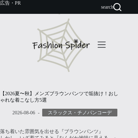
コ
広告・PR
search
ン
テ
ン
ツ
へ
ス
キ
ッ
プ
【2026夏〜秋】メンズブラウンパンツで垢抜け！おし
ゃれな着こなし方5選
2026-08-06
スラックス・チノパンコーデ
落ち着いた雰囲気を出せる『ブラウンパンツ』
しかし、いざ着てみると『なんだか地味に見える…』