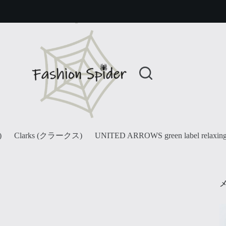
)
Clarks (クラークス)
UNITED ARROWS green label relaxin