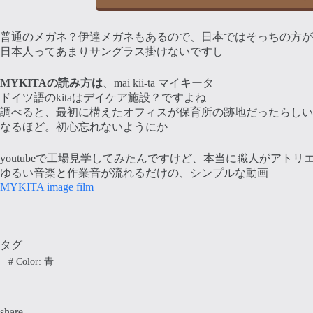
普通のメガネ？伊達メガネもあるので、日本ではそっちの方が
日本人ってあまりサングラス掛けないですし
MYKITAの読み方は
、mai kii-ta マイキータ
ドイツ語のkitaはデイケア施設？ですよね
調べると、最初に構えたオフィスが保育所の跡地だったらしい
なるほど。初心忘れないようにか
youtubeで工場見学してみたんですけど、本当に職人がアト
ゆるい音楽と作業音が流れるだけの、シンプルな動画
MYKITA image film
タグ
#
Color: 青
share