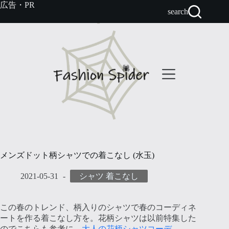
コ
広告・PR
search
ン
テ
ン
ツ
へ
ス
キ
ッ
プ
メンズドット柄シャツでの着こなし (水玉)
2021-05-31
シャツ 着こなし
この春のトレンド、柄入りのシャツで春のコーディネ
ートを作る着こなし方を。花柄シャツは以前特集した
のでこちらも参考に→
大人の花柄シャツコーデ