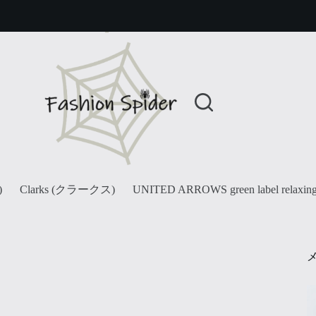
)
Clarks (クラークス)
UNITED ARROWS green label relaxin