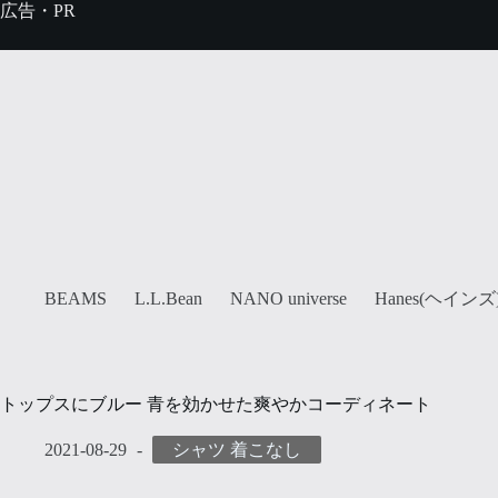
コ
広告・PR
ン
テ
ン
ツ
へ
ス
キ
ッ
プ
Hanes(ヘインズ
BEAMS
L.L.Bean
NANO universe
トップスにブルー 青を効かせた爽やかコーディネート
2021-08-29
シャツ 着こなし