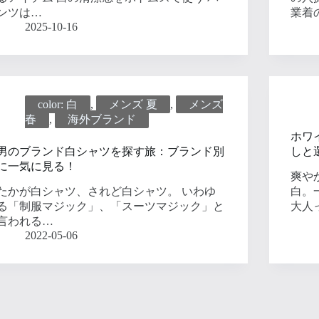
ンツは…
業着
2025-10-16
color: 白
,
メンズ 夏
,
メンズ
春
,
海外ブランド
ホワ
男のブランド白シャツを探す旅：ブランド別
しと
に一気に見る！
爽や
たかが白シャツ、されど白シャツ。 いわゆ
白。
る「制服マジック」、「スーツマジック」と
大人
言われる…
2022-05-06