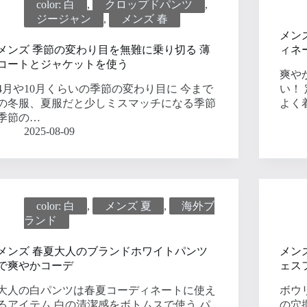
color: 白
,
クロップドパンツ
,
ジージャン
,
メンズ 春
メン
メンズ 季節の変わり目を無難に乗り切る 薄
ィネ
コートとジャケットを使う
爽や
4月や10月くらいの季節の変わり目に 今まで
い！
の冬服、夏服だと少しミスマッチになる季節
よく
季節の…
2025-08-09
color: 白
,
メンズ 夏
,
海外ブ
ランド
メンズ 春夏大人のブランドホワイトパンツ
メン
で爽やかコーデ
ェス
大人の白パンツは春夏コーディネートに使え
ボウ
るアイテム 白の清潔感をボトムスで使う パ
の穴