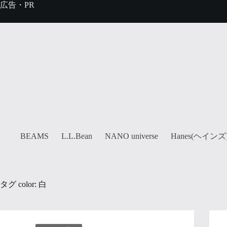
コ
広告・PR
ン
テ
ン
ツ
へ
ス
キ
ッ
プ
Hanes(ヘインズ
BEAMS
L.L.Bean
NANO universe
タグ
color: 白