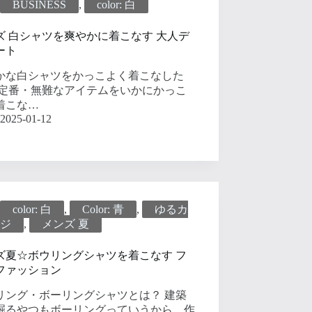
BUSINESS
,
color: 白
ズ 白シャツを爽やかに着こなす 大人デ
ート
かな白シャツをかっこよく着こなした
 定番・無難なアイテムをいかにかっこ
着こな…
2025-01-12
color: 白
,
Color: 青
,
ゆるカ
ジ
,
メンズ 夏
ズ夏☆ボウリングシャツを着こなす フ
ファッション
リング・ボーリングシャツとは？ 建築
掘るやつもボーリングっていうから、作